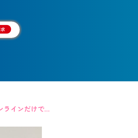
請求
Shopify×CROSS POINTを自動連携、オンラインだけでなくリアル店舗のCRMを実現、LINEのID連携を活用しOMO強化！！