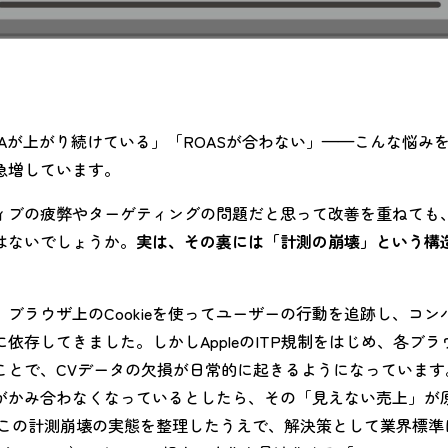
Aが上がり続けている」「ROASが合わない」——こんな悩み
急増しています。
ィブの疲弊やターゲティングの問題だと思って改善を重ねても
はないでしょうか。
実は、その裏には「計測の崩壊」という構
ブラウザ上のCookieを使ってユーザーの行動を追跡し、コン
依存してきました。しかしAppleのITP規制をはじめ、各ブ
ことで、CVデータの欠損が日常的に起きるようになっています
がかみ合わなくなっているとしたら、その「見えない売上」が
、この計測崩壊の実態を整理したうえで、解決策として業界標準