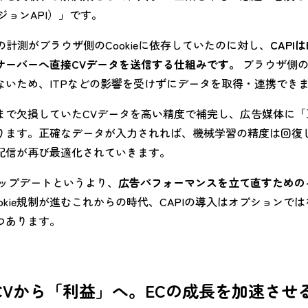
ジョンAPI）」です。
スの計測がブラウザ側のCookieに依存していたのに対し、
CAPI
サーバーへ直接CVデータを送信する仕組みです。
ブラウザ側の
ないため、ITPなどの影響を受けずにデータを取得・連携でき
まで欠損していたCVデータを高い精度で補完し、広告媒体に「
ります。正確なデータが入力されれば、機械学習の精度は回復
配信が再び最適化されていきます。
アップデートというより、
広告パフォーマンスを立て直すための
okie規制が進むこれからの時代、CAPIの導入はオプションで
つあります。
のCVから「利益」へ。ECの成長を加速させる