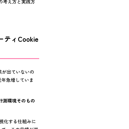
」の考え方と実践方
ィCookie
果が出ていないの
近年急増していま
、計測環境そのもの
可視化する仕組みに