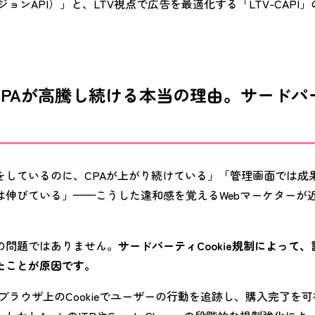
ジョンAPI）」と、LTV視点で広告を最適化する「LTV-CAPI
のCPAが高騰し続ける本当の理由。サードパーテ
をしているのに、CPAが上がり続けている」「管理画面では成
は伸びている」——こうした違和感を覚えるWebマーケターが
の問題ではありません。
サードパーティCookie規制によって
たことが原因です。
ブラウザ上のCookieでユーザーの行動を追跡し、購入完了を