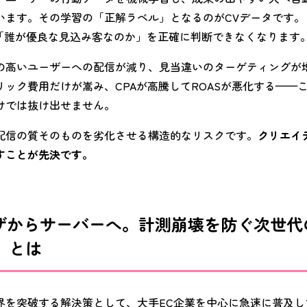
います。その学習の「正解ラベル」となるのがCVデータです。
は「誰が優良な見込み客なのか」を正確に判断できなくなります
の高いユーザーへの配信が減り、見当違いのターゲティングが
リック費用だけが嵩み、CPAが高騰してROASが悪化する——
けでは抜け出せません。
配信の質そのものを劣化させる構造的なリスクです。
クリエイ
すことが先決です。
ラウザからサーバーへ。計測崩壊を防ぐ次世
I」とは
界を突破する解決策として、大手EC企業を中心に急速に普及し