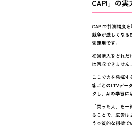
CAPI」の実
CAPIで計測精度
競争が激しくなるE
告運用です。
初回購入をどれだ
は回収できません
ここで力を発揮する
客ごとのLTVデ
クし、AIの学習に
「買った人」を一
ることで、広告は
う本質的な指標で