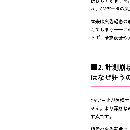
依存してきました。し
れ、CVデータの
本来は広告経由の
えてしまう——こ
らず、
予算配分や
2. 計
はなぜ狂う
CVデータが欠損
せん。
より深刻なの
す点です。
現代の広告配信は