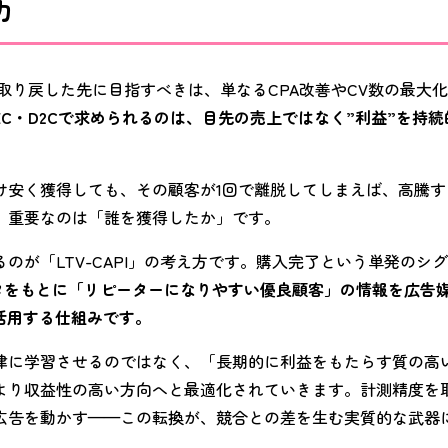
力
を取り戻した先に目指すべきは、単なるCPA改善やCV数の最大
C・D2Cで求められるのは、目先の売上ではなく”利益”を持
け安く獲得しても、その顧客が1回で離脱してしまえば、高騰す
。重要なのは「誰を獲得したか」です。
のが「LTV-CAPI」の考え方です。購入完了という単発のシ
ータをもとに「リピーターになりやすい優良顧客」の情報を広告
活用する仕組みです。
律に学習させるのではなく、「長期的に利益をもたらす質の高
より収益性の高い方向へと最適化されていきます。計測精度を取
広告を動かす——この転換が、競合との差を生む実質的な武器