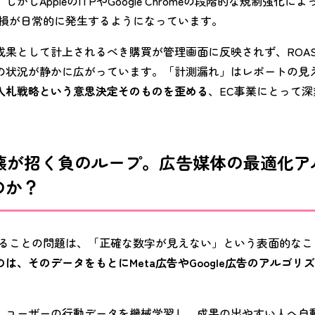
かしAppleのITPやGoogle Chromeの段階的な規制強化
欠損が日常的に発生するようになっています。
成果として計上されるべき購買が管理画面に反映されず、ROA
の状況が静かに広がっています。「計測漏れ」はレポートの見
入札戦略という意思決定そのものを歪める
、EC事業にとって
測崩壊が招く負のループ。広告媒体の最適化
のか？
することの問題は、「正確な数字が見えない」という表面的なこ
は、そのデータをもとにMeta広告やGoogle広告のアルゴリ
、ユーザーの行動データを機械学習し、成果の出やすい人へ自