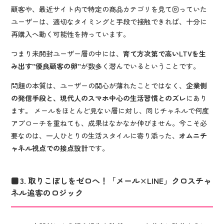
顧客や、最近サイト内で特定の商品カテゴリを見て回っていた
ユーザーは、適切なタイミングと手段で接触できれば、十分に
再購入へ動く可能性を持っています。
つまり未開封ユーザー層の中には、
育て方次第で高いLTVを生
み出す”優良顧客の卵”
が数多く潜んでいるということです。
問題の本質は、ユーザーの関心が薄れたことではなく、
企業側
の発信手段と、現代人のスマホ中心の生活習慣とのズレ
にあり
ます。 メールをほとんど見ない層に対し、同じチャネルで何度
アプローチを重ねても、成果はなかなか伸びません。今こそ必
要なのは、一人ひとりの生活スタイルに寄り添った、
オムニチ
ャネル視点での接点設計
です。
3. 取りこぼしをゼロへ！「メール×LINE」クロスチャ
ネル追客のロジック