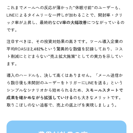
これまでメールへの反応が薄かった”休眠寸前”のユーザーも、
LINEによるタイムリーな一押しが加わることで、開封率・クリ
ック率が上昇し、最終的な
CV率の大幅改善
につながっているの
です。
注目すべきは、その投資対効果の高さです。ツール導入企業の
平均ROASは
2,482%
という驚異的な数値を記録しており、コス
ト削減にとどまらない”売上拡大施策”としての実力を示してい
ます。
導入のハードルも、決して高くはありません。「メール送信か
ら数日後も未開封のユーザーをトリガーにLINEを送る」という
シンプルなシナリオから始められるため、
スモールスタートで
成果を確かめながら拡張していける
のも大きなメリットです。
取りこぼしのない追客で、売上の底上げを実現しましょう。