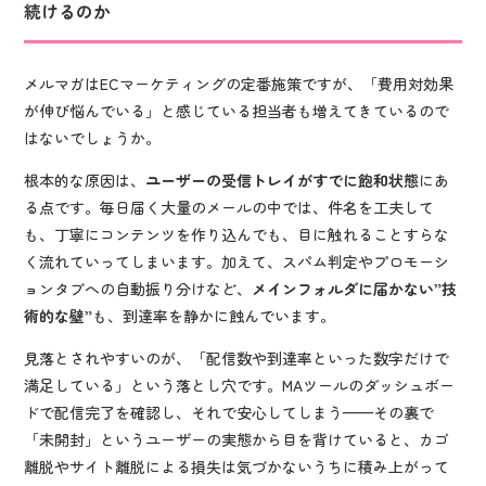
続けるのか
メルマガはECマーケティングの定番施策ですが、「費用対効果
が伸び悩んでいる」と感じている担当者も増えてきているので
はないでしょうか。
根本的な原因は、
ユーザーの受信トレイがすでに飽和状態
にあ
る点です。毎日届く大量のメールの中では、件名を工夫して
も、丁寧にコンテンツを作り込んでも、目に触れることすらな
く流れていってしまいます。加えて、スパム判定やプロモーシ
ョンタブへの自動振り分けなど、
メインフォルダに届かない”技
術的な壁”
も、到達率を静かに蝕んでいます。
見落とされやすいのが、「配信数や到達率といった数字だけで
満足している」という落とし穴です。MAツールのダッシュボー
ドで配信完了を確認し、それで安心してしまう——その裏で
「未開封」というユーザーの実態から目を背けていると、カゴ
離脱やサイト離脱による損失は気づかないうちに積み上がって