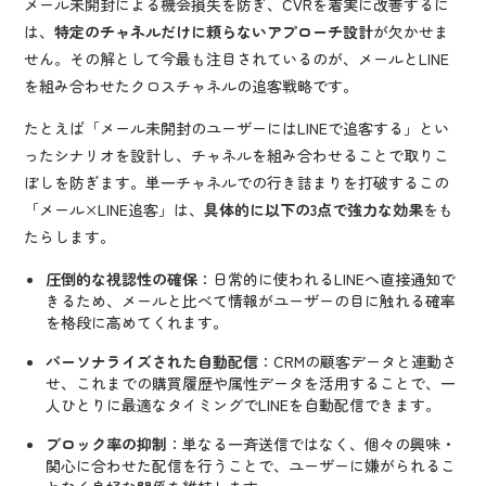
メール未開封による機会損失を防ぎ、CVRを着実に改善するに
は、
特定のチャネルだけに頼らないアプローチ設計
が欠かせま
せん。その解として今最も注目されているのが、メールとLINE
を組み合わせたクロスチャネルの追客戦略です。
たとえば「メール未開封のユーザーにはLINEで追客する」とい
ったシナリオを設計し、チャネルを組み合わせることで取りこ
ぼしを防ぎます。単一チャネルでの行き詰まりを打破するこの
「メール×LINE追客」は、
具体的に以下の3点で強力な効果
をも
たらします。
圧倒的な視認性の確保
：日常的に使われるLINEへ直接通知で
きるため、メールと比べて情報がユーザーの目に触れる確率
を格段に高めてくれます。
パーソナライズされた自動配信
：CRMの顧客データと連動さ
せ、これまでの購買履歴や属性データを活用することで、一
人ひとりに最適なタイミングでLINEを自動配信できます。
ブロック率の抑制
：単なる一斉送信ではなく、個々の興味・
関心に合わせた配信を行うことで、ユーザーに嫌がられるこ