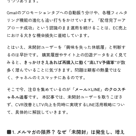
りつつあります。
Gmailのプロモーションタブへの自動振り分けや、各種フィルタ
リング機能の進化も追い打ちをかけています。「配信完了＝ア
プローチ成功」という認識のまま運用を続けることは、EC売上
における大きな機会損失に直結しています。
とはいえ、未開封ユーザーを「興味を失った休眠層」と判断す
るのは早計です。 購買履歴やサイト上の回遊データをよく見て
みると、
きっかけさえあれば再購入に動く”高LTV予備軍”
が数
多く潜んでいることに気づきます。問題は顧客の熱量ではな
く、チャネルのミスマッチにあるのです。
そこで今、注目を集めているのが
「メール×LINE」のクロスチ
ャネル追客
です。 本記事では、未開封ユーザーを取りこぼさ
ず、CVR改善とLTV向上を同時に実現するLINE活用戦略につい
て、具体的に解説していきます。
1. メルマガの限界？ なぜ「未開封」は発生し、増え