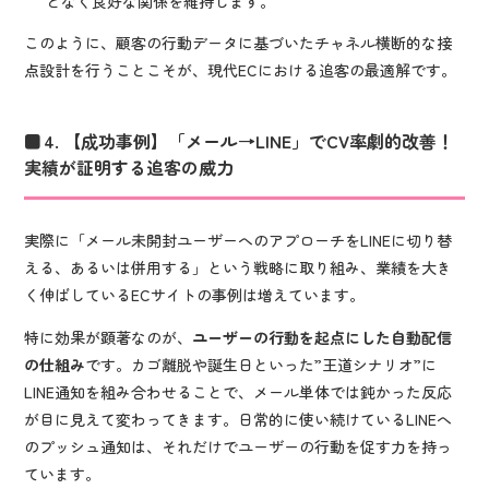
となく良好な関係を維持します。
このように、顧客の行動データに基づいたチャネル横断的な接
点設計を行うことこそが、現代ECにおける追客の最適解です。
4. 【成功事例】「メール→LINE」でCV率劇的改善！
実績が証明する追客の威力
実際に「メール未開封ユーザーへのアプローチをLINEに切り替
える、あるいは併用する」という戦略に取り組み、業績を大き
く伸ばしているECサイトの事例は増えています。
特に効果が顕著なのが、
ユーザーの行動を起点にした自動配信
の仕組み
です。カゴ離脱や誕生日といった”王道シナリオ”に
LINE通知を組み合わせることで、メール単体では鈍かった反応
が目に見えて変わってきます。日常的に使い続けているLINEへ
のプッシュ通知は、それだけでユーザーの行動を促す力を持っ
ています。