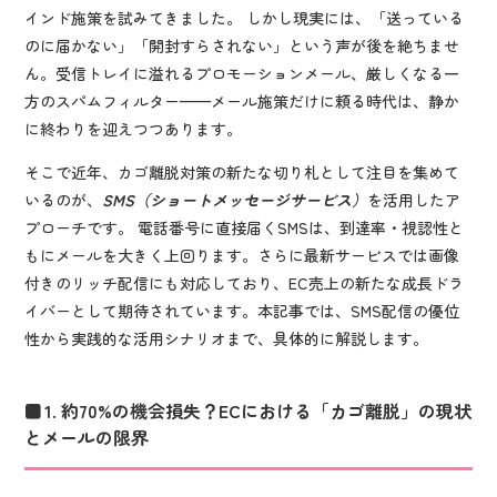
インド施策を試みてきました。 しかし現実には、「送っている
のに届かない」「開封すらされない」という声が後を絶ちませ
ん。受信トレイに溢れるプロモーションメール、厳しくなる一
方のスパムフィルター——メール施策だけに頼る時代は、静か
に終わりを迎えつつあります。
そこで近年、カゴ離脱対策の新たな切り札として注目を集めて
いるのが、
SMS（ショートメッセージサービス）
を活用したア
プローチです。 電話番号に直接届くSMSは、到達率・視認性と
もにメールを大きく上回ります。さらに最新サービスでは画像
付きのリッチ配信にも対応しており、EC売上の新たな成長ドラ
イバーとして期待されています。本記事では、SMS配信の優位
性から実践的な活用シナリオまで、具体的に解説します。
1. 約70%の機会損失？ECにおける「カゴ離脱」の現状
とメールの限界