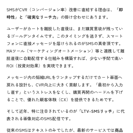
SMSがCVR（コンバージョン率）改善に直結する理由は、
「即
時性」と「確実なリーチ力」
の掛け合わせにあります。
ユーザーがカートを離脱した直後は、まだ購買意欲が残ってい
るゴールデンタイムです。このタイミングを逃さず、スマート
フォンに直接メッセージを届けられるのがSMSの真骨頂です。
MAツール（マーケティングオートメーション）等と連携して離
脱直後に自動配信する仕組みを構築すれば、少ない手間で高い
ROI（投資対効果）を実現できます。
メッセージ内の短縮URLをワンタップするだけでカート画面へ
戻れる設計も、CVR向上に大きく貢献します。「最初から入力
し直す」というストレスをなくし、購買再開のハードルを下げ
ることで、優れた顧客体験（CX）を提供できるためです。
そして近年、特に注目されているのが
「LTV-SMSリッチ」
に代
表される画像対応のSMS配信です。
従来のSMSはテキストのみでしたが、最新のサービスでは
商品