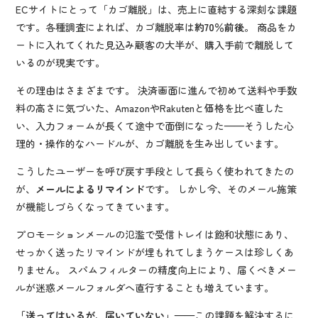
ECサイトにとって「カゴ離脱」は、売上に直結する深刻な課題
です。各種調査によれば、カゴ離脱率は
約70％前後
。 商品をカ
ートに入れてくれた見込み顧客の大半が、購入手前で離脱して
いるのが現実です。
その理由はさまざまです。 決済画面に進んで初めて送料や手数
料の高さに気づいた、AmazonやRakutenと価格を比べ直した
い、入力フォームが長くて途中で面倒になった——そうした心
理的・操作的なハードルが、カゴ離脱を生み出しています。
こうしたユーザーを呼び戻す手段として長らく使われてきたの
が、
メールによるリマインド
です。 しかし今、そのメール施策
が機能しづらくなってきています。
プロモーションメールの氾濫で受信トレイは飽和状態にあり、
せっかく送ったリマインドが埋もれてしまうケースは珍しくあ
りません。 スパムフィルターの精度向上により、届くべきメー
ルが迷惑メールフォルダへ直行することも増えています。
「送ってはいるが、届いていない」
——この課題を解決するに