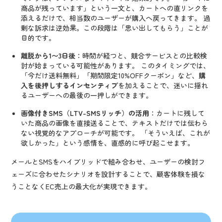
商品が残っています」という一文と、カートへの直リンクを
添えるだけで、相当数のユーザーが購入へ戻ってきます。 過
剰な訴求は逆効果。この段階は「思い出してもらう」ことが
目的です。
離脱から1〜3日後
：時間が経つと、競合サービスとの比較検
討が始まっている可能性があります。 このタイミングでは、
「今だけ送料無料」「期間限定10%OFFクーポン」など、
購
入を後押しするインセンティブ
を加えることで、迷いに揺れ
るユーザーへの最後の一押しができます。
画像付きSMS（LTV-SMSリッチ）の活用
：カートに残して
いた商品の画像を直接送ることで、テキストだけでは伝わら
ない視覚的なアプローチが可能です。 「そういえば、これが
欲しかった」という感情を、直感的に呼び起こせます。
メールとSMSをハイブリッドで組み合わせ、ユーザーの検討フ
ェーズに合わせたシナリオを設計することで、顧客体験を損な
うことなくEC売上の最大化が実現できます。