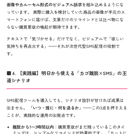
画像やカルーセル形式のビジュアル訴求
を組み込めるようにな
っています。 実際に購入を検討していた商品の画像が手元のス
マートフォンに届けば、文章だけのリマインドとは比べ物にな
らない購買意欲の喚起が期待できます。
テキストで「気づかせる」だけでなく、ビジュアルで「欲しい
気持ちを再点火する」——それが次世代型SMS配信の役割で
す。
4. 【実践編】明日から使える「カゴ離脱×SMS」の王
道シナリオ
SMS配信ツールを導入しても、シナリオ設計が甘ければ成果は
出ません。
「いつ・誰に・何を送るか」
——この3点を押さえる
ことが、実践的な運用の出発点です。
離脱から1〜3時間以内
：購買意欲がまだ残っているこのタイ
ミングは、シンプルなリマインドが効果的です。 「カートに