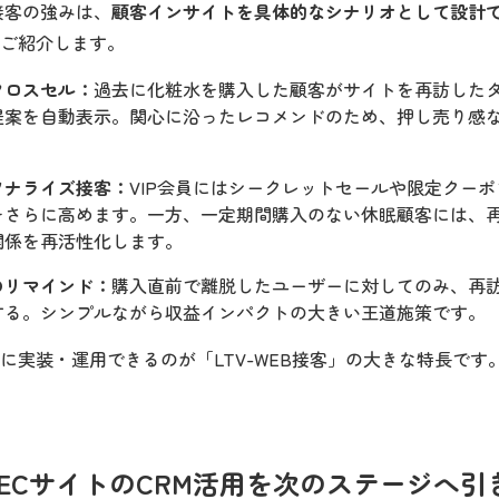
接客の強みは、
顧客インサイトを具体的なシナリオとして設計
ご紹介します。
クロスセル：
過去に化粧水を購入した顧客がサイトを再訪した
提案を自動表示。関心に沿ったレコメンドのため、押し売り感
ソナライズ接客：
VIP会員にはシークレットセールや限定クー
をさらに高めます。一方、一定期間購入のない休眠顧客には、
関係を再活性化します。
のリマインド：
購入直前で離脱したユーザーに対してのみ、再
する。シンプルながら収益インパクトの大きい王道施策です。
に実装・運用できるのが「LTV-WEB接客」の大きな特長です
】ECサイトのCRM活用を次のステージへ引き