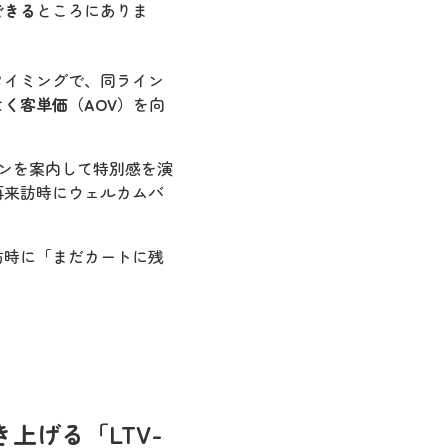
できる
ところにありま
タイミングで、同ライン
な
く客単価（AOV）
を向
ポンを案内して特別感を演
再来訪時にウェルカムバ
訪時に「まだカートに残
。
上げる「LTV-