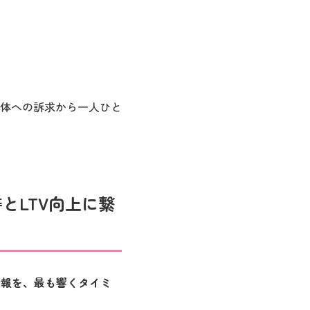
体への訴求から一人ひと
善とLTV向上に繋
情報を、最も響くタイミ