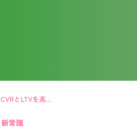
CRMデータ連動型WEB接客とは？ECのCVRとLTVを高める新常識
る新常識