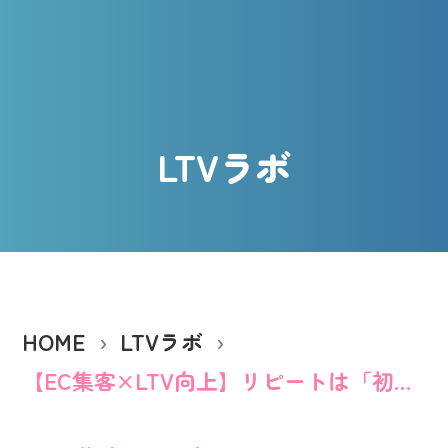
LTVラボ
HOME
LTVラボ
【EC集客×LTV向上】リピートは「初回体験」で決まる。LTV-Labで構築する、顧客が育つ仕組み