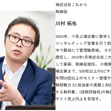
株式会社これから
取締役
川村 拓也
2004年、IT系上場企業に新卒
コンサルティング営業を行う部
中で最短にて管理職昇格。 そ
歴任し、2012年1月株式会社
して参画、取締役就任。 小規
場企業まで、500社以上のEC
年間50回以上のセミナー登壇
解即戦力 EC担当者の実務と知
かる教科書」(技術評論社)の執
サイト売上向上を目指す。