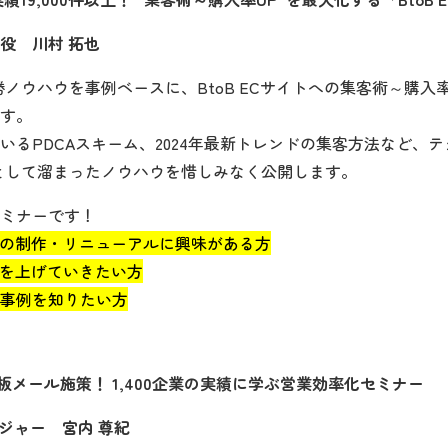
役 川村 拓也
勝ノウハウを事例ベースに、BtoB ECサイトへの集客術～購入
す。
いるPDCAスキーム、2024年最新トレンドの集客方法など、
として溜まったノウハウを惜しみなく公開します。
ミナーです！
イトの制作・リニューアルに興味がある方
売上を上げていきたい方
事例を知りたい方
の鉄板メール施策！ 1,400企業の実績に学ぶ営業効率化セミナー
ージャー 宮内 尊紀