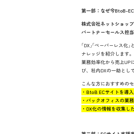
第一部：なぜ今BtoB-
株式会社ネットショップ
パートナーセールス担当
｢DX｣｢ペーパーレス
ナレッジを紹介します。
業務効率化から売上UP
び、社内DXの一助とし
こんな方におすすめのセ
・BtoB ECサイトを
・バックオフィスの業務
・DX化の情報を収集し
第二部：ECサイト支援実績