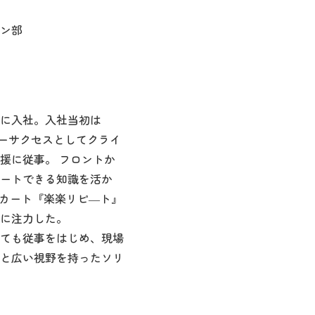
ン部
室に入社。入社当初は
タマーサクセスとしてクライ
援に従事。 フロントか
ートできる知識を活か
ートカート『楽楽リピ―ト』
に注力した。
ても従事をはじめ、現場
と広い視野を持ったソリ