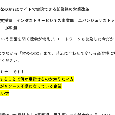
ECなのか?ECサイトで実現できる卸業務の営業改革
支援室 インダストリービジネス事業部 エバンジェリストソ
 山本 航
化｣という言葉を聞く機会が増え､リモートワークも普及した今だ
につながる「攻めのDX」まで、時流に合わせて変わる商習慣に
てください。
ミナーです！
導入することで何が目指せるのか知りたい方
がリソース不足になっている企業
たい方
19,000件以上！ “集客術～購入率UP”を最大化する「BtoB