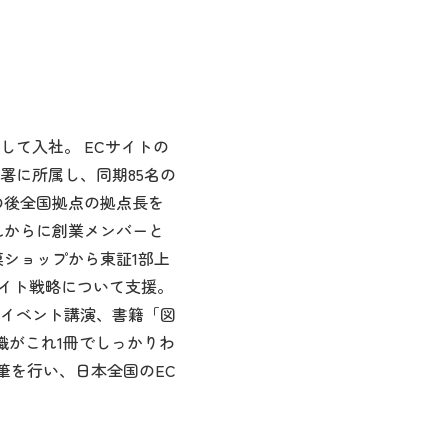
として入社。 ECサイトの
署に所属し、同期85名の
の後全国拠点の拠点長を
これからに創業メンバーと
模ショップから東証1部上
サイト戦略について支援。
やイベント講演、書籍「図
識がこれ1冊でしっかりわ
筆を行い、日本全国のEC